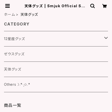
天体グッズ | Smjuk Official SHO
P
ホーム
天体グッズ
CATEGORY
12星座グッズ
牡羊座♈グッズ
ゼウスグッズ
牡牛座♉グッズ
天体グッズ
双子座♊グッズ
Others☽.*·̩͙✩.*
蟹座♋グッズ
商品一覧