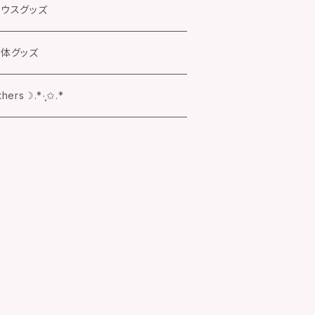
羊座♈グッズ
ウスグッズ
牛座♉グッズ
体グッズ
子座♊グッズ
hers☽.*·̩͙✩.*
座♋グッズ
子座♌グッズ