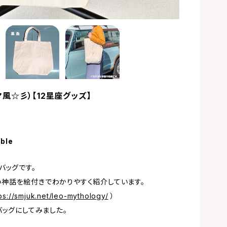
風☆彡）【12星座グッズ】
able
バッグです。
しい神話を絵付きでわかりやすく紹介しています。
ps://smjuk.net/leo-mythology/
）
ッグにしてみました。