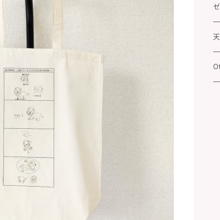
牡
ゼ
牡
天
双
Ot
蟹
獅