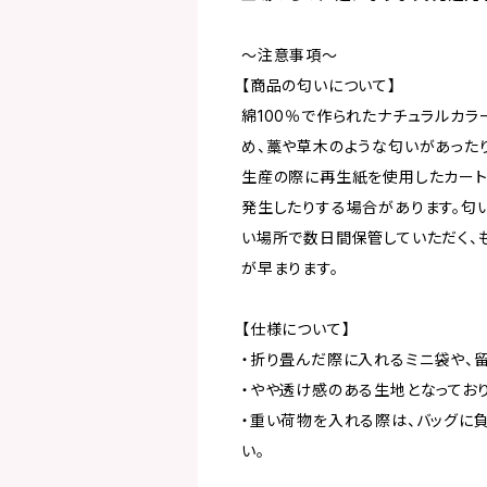
～注意事項～
【商品の匂いについて】
綿100％で作られたナチュラルカ
め、藁や草木のような匂いがあった
生産の際に再生紙を使用したカート
発生したりする場合があります。匂
い場所で数日間保管していただく、
が早まります。
【仕様について】
・折り畳んだ際に入れるミニ袋や、
・やや透け感のある生地となっており
・重い荷物を入れる際は、バッグに
い。