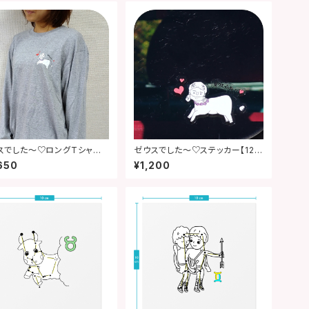
スでした～♡ロングTシャツ
ゼウスでした～♡ステッカー【12星
星座グッズ】
座グッズ】
650
¥1,200