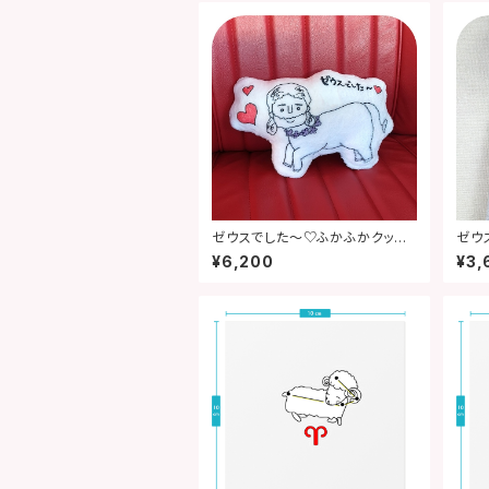
ゼウスでした～♡ふかふかクッシ
ゼウ
ョン【12星座グッズ】
【12
¥6,200
¥3,